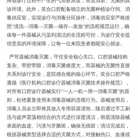
降低诊疗过程中产生的气溶胶浓度，营造清新、无菌的就
诊环境。此外，笑合口腔配备独立的无菌种植诊疗间、消
毒供应室，实现诊疗与消毒分区操作，消毒供应室严格按
照“清洗—消毒—灭菌—储存—发放”的流程规范运行，确
保每一件器械从污染到清洁的全流程可控，为诊疗安全提
供坚实的环境保障，让每一位来院患者都能安心就诊。
严苛器械消毒灭菌，守住安全核心关口。口腔器械结构
复杂、带腔带隙，消毒灭菌难度大，而器械的无菌性直接
关系到诊疗安全，是院感合规的核心环节。笑合口腔严格
遵循《医疗机构口腔诊疗器械消毒灭菌技术操作规范》，
对所有口腔诊疗器械实行“一人一机一用一消毒灭菌”的原
则，杜绝重复使用未消毒器械的违规行为。器械使用后，
消毒人员会立即将其放入专用容器浸泡，随后通过手工刷
洗与超声震荡相结合的方式进行深度清洁，彻底清除器械
表面的血迹、污渍与牙菌斑，确保无残留；清洁完成后，
根据器械类型选择合适的灭菌方式，对接触伤口、血液或