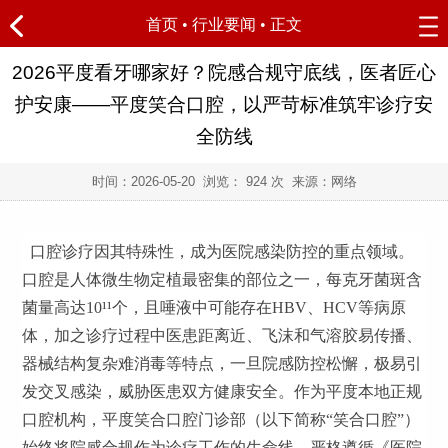
首页
•
行业要闻
• 正文
2026平度看牙哪家好？院感合规守底线，医者匠心
护安康——平度笑合口腔，以严苛标准筑牢诊疗安
全防线
时间：
2026-05-20
浏览：
924 次 来源：网络
口腔诊疗因其特殊性，成为医院感染防控的重点领域。
口腔是人体微生物定植最密集的部位之一，每克牙菌斑含
菌量高达10¹¹个，且唾液中可能存在HBV、HCV等病原
体，加之诊疗过程中医患距离近、飞沫和气溶胶易传播、
器械结构复杂难消毒等特点，一旦院感防控松懈，极易引
发交叉感染，威胁医患双方健康安全。作为平度本地正规
口腔机构，平度笑合口腔门诊部（以下简称“笑合口腔”）
始终将院感合规作为诊疗工作的生命线，严格遵循《医院