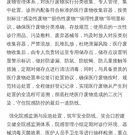
废物管理体系，对医疗废物实行分类收集、专人管理、集
中处置。诊所内配备符合标准的医疗废物收集容器，按类
别标注“感染性废物”“损伤性废物”“病理性废物”等明显标
识，确保医疗废物分类准确、存放规范；使用后的一次性
诊疗用品、污染敷料、废弃器械等，均及时放入对应类别
收集容器，严禁混放、乱堆乱放，杜绝泄漏风险；医疗废
物收集后，由专人负责转运至专用储存点，储存点设置明
显警示标识，做好防渗漏、防鼠、防蚊蝇、防儿童接触等
措施，定期对储存点进行清洁消毒；同时，与具备资质的
医疗废物处置单位签订处置协议，确保医疗废物按时、规
范转运处置，全程做好登记记录，实现医疗废物从产生到
处置的全流程可追溯，彻底杜绝医疗废物造成的二次污
染，守住院感防控的最后一道防线。
强化院感监测与应急处置，筑牢安全防线。笑合口腔建
立健全院感监测体系，院感管理小组定期对诊疗环境、器
械消毒灭菌效果、医护人员手卫生等进行抽样检测，重点