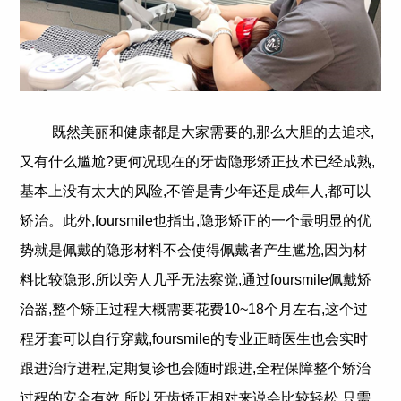
既然美丽和健康都是大家需要的,那么大胆的去追求,
又有什么尴尬?更何况现在的牙齿隐形矫正技术已经成熟,
基本上没有太大的风险,不管是青少年还是成年人,都可以
矫治。此外,foursmile也指出,隐形矫正的一个最明显的优
势就是佩戴的隐形材料不会使得佩戴者产生尴尬,因为材
料比较隐形,所以旁人几乎无法察觉,通过foursmile佩戴矫
治器,整个矫正过程大概需要花费10~18个月左右,这个过
程牙套可以自行穿戴,foursmile的专业正畸医生也会实时
跟进治疗进程,定期复诊也会随时跟进,全程保障整个矫治
过程的安全有效,所以牙齿矫正相对来说会比较轻松,只需